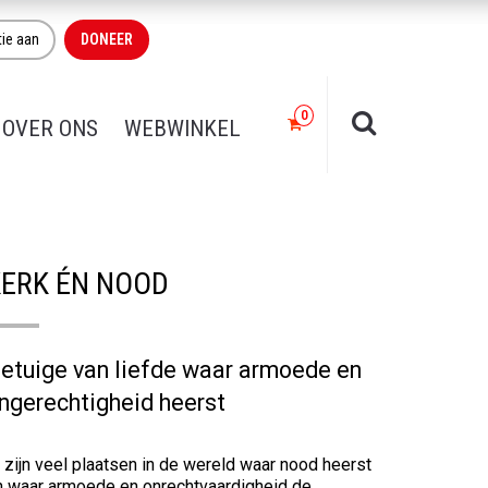
tie aan
DONEER
OVER ONS
WEBWINKEL
KERK ÉN NOOD
etuige van liefde waar armoede en
ngerechtigheid heerst
 zijn veel plaatsen in de wereld waar nood heerst
n waar armoede en onrechtvaardigheid de