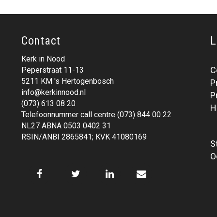
Contact
L
Kerk in Nood
C
Peperstraat 11-13
5211 KM 's Hertogenbosch
P
info@kerkinnood.nl
P
(073) 613 08 20
H
Telefoonnummer call centre (073) 844 00 22
NL27 ABNA 0503 0402 31
RSIN/ANBI 2865841; KVK 41080169
S
O