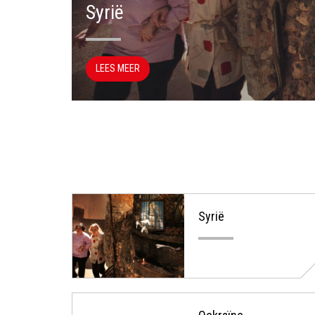
Syrië
LEES MEER
All
Syrië