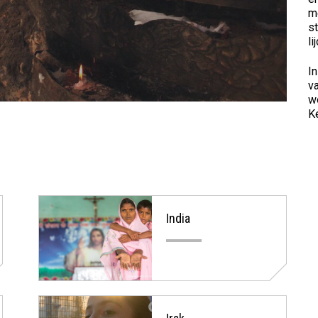
m
s
li
I
va
w
Ke
e dossiers
India