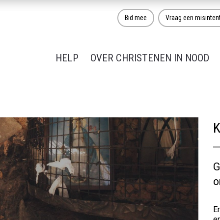
Bid mee
Vraag een misinten
HELP
OVER CHRISTENEN IN NOOD
G
o
Er
e