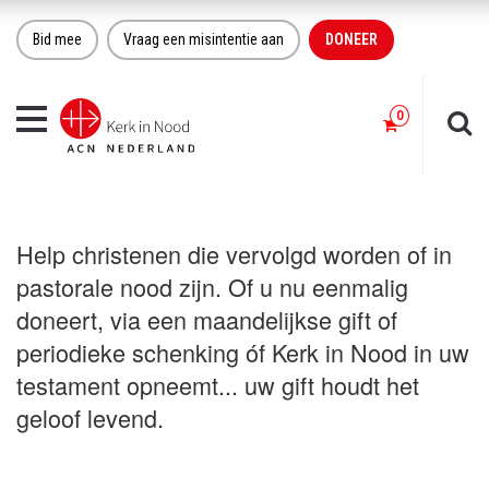
Bid mee
Vraag een misintentie aan
DONEER
Toggle
navigation
Help christenen die vervolgd worden of in
pastorale nood zijn. Of u nu eenmalig
doneert, via een maandelijkse gift of
periodieke schenking óf Kerk in Nood in uw
testament opneemt... uw gift houdt het
geloof levend.