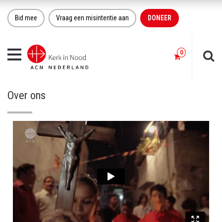
Bid mee
Vraag een misintentie aan
DONEER
Toggle
navigation
Over ons