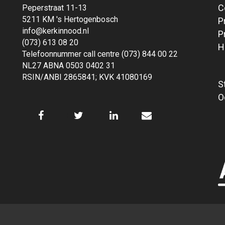
C
Peperstraat 11-13
5211 KM 's Hertogenbosch
P
info@kerkinnood.nl
P
(073) 613 08 20
H
Telefoonnummer call centre (073) 844 00 22
NL27 ABNA 0503 0402 31
RSIN/ANBI 2865841; KVK 41080169
S
O