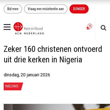
Bid mee
Vraag een misintentie aan
DONEER
Toggle
navigation
Zeker 160 christenen ontvoerd
uit drie kerken in Nigeria
dinsdag, 20 januari 2026
NIEUWS