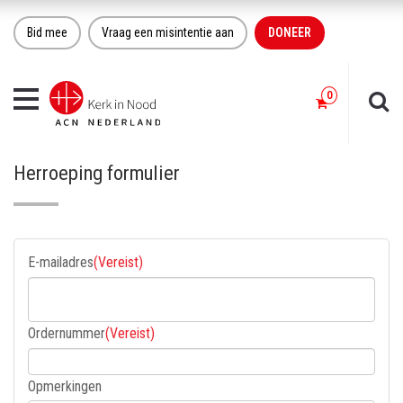
Bid mee
Vraag een misintentie aan
DONEER
Toggle
navigation
Herroeping formulier
E-mailadres
(Vereist)
Ordernummer
(Vereist)
Opmerkingen