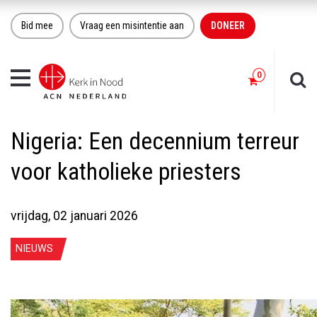
Bid mee
Vraag een misintentie aan
DONEER
Toggle
navigation
Nigeria: Een decennium terreur
voor katholieke priesters
vrijdag, 02 januari 2026
NIEUWS