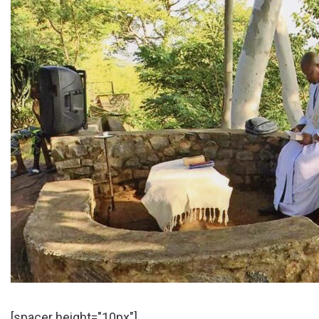
[spacer height="10px"]