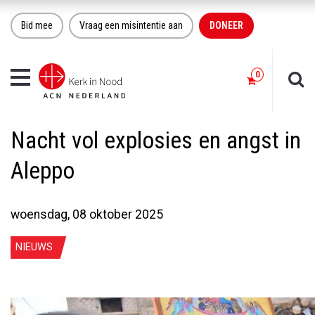
Bid mee
Vraag een misintentie aan
DONEER
Toggle
navigation
Nacht vol explosies en angst in
Aleppo
woensdag, 08 oktober 2025
NIEUWS