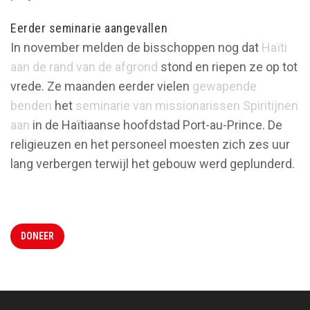
Eerder seminarie aangevallen
In november melden de bisschoppen nog dat
Haïti
aan de rand van de afgrond
stond en riepen ze op tot
vrede. Ze maanden eerder vielen
gewapende
benden
het
seminarie van missionarissen Spiritijnen
aan
in de Haïtiaanse hoofdstad Port-au-Prince. De
religieuzen en het personeel moesten zich zes uur
lang verbergen terwijl het gebouw werd geplunderd.
DONEER