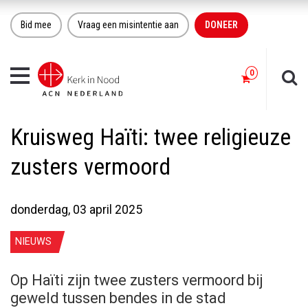
Bid mee
Vraag een misintentie aan
DONEER
Toggle
navigation
Kruisweg Haïti: twee religieuze
zusters vermoord
donderdag, 03 april 2025
NIEUWS
Op Haïti zijn twee zusters vermoord bij
geweld tussen bendes in de stad