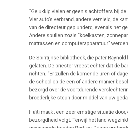
“Gelukkig vielen er geen slachtoffers bij de
Vier auto's verbrand, andere vernield, de ka
van de directeur geplunderd, evenals het g
Andere spullen zoals “koelkasten, zonnepan
matrassen en computerapparatuur” werden
De Spiritijnse bibliotheek, die pater Raynold 
gelaten. De priester vreest echter dat de 
richten. “Er zullen de komende uren of dage
de school op de een of andere manier besch
bezorgd over de voortdurende verslechtering
broederlijke steun door middel van uw geda
Haïti maakt een zeer ernstige situatie door,
bezorgdheid volgt. Terwijl het land wegzink
gewapende bendes Port-au-Prince grotende