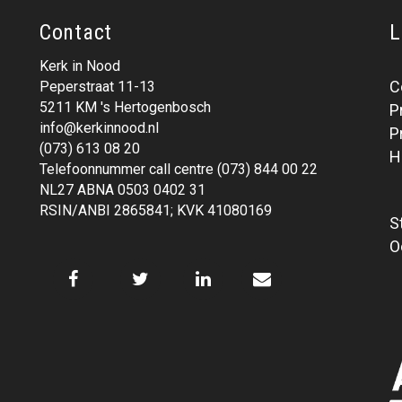
Contact
L
Kerk in Nood
C
Peperstraat 11-13
5211 KM 's Hertogenbosch
P
info@kerkinnood.nl
P
(073) 613 08 20
H
Telefoonnummer call centre (073) 844 00 22
NL27 ABNA 0503 0402 31
RSIN/ANBI 2865841; KVK 41080169
S
O