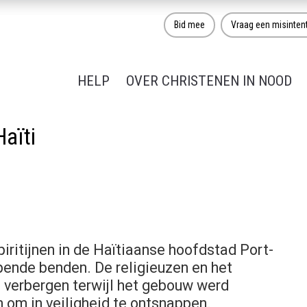
Bid mee
Vraag een misinten
HELP
OVER CHRISTENEN IN NOOD
aïti
iritijnen in de Haïtiaanse hoofdstad Port-
pende benden. De religieuzen en het
 verbergen terwijl het gebouw werd
n om in veiligheid te ontsnappen.