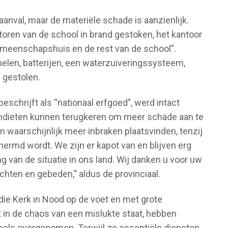
 aanval, maar de materiële schade is aanzienlijk.
ntoren van de school in brand gestoken, het kantoor
emeenschapshuis en de rest van de school”.
elen, batterijen, een waterzuiveringssysteem,
 gestolen.
beschrijft als “nationaal erfgoed”, werd intact
bandieten kunnen terugkeren om meer schade aan te
n waarschijnlijk meer inbraken plaatsvinden, tenzij
ermd wordt. We zijn er kapot van en blijven erg
 van de situatie in ons land. Wij danken u voor uw
chten en gebeden,” aldus de provinciaal.
 die Kerk in Nood op de voet en met grote
t in de chaos van een mislukte staat, hebben
els overgenomen. Terwijl ze essentiële diensten