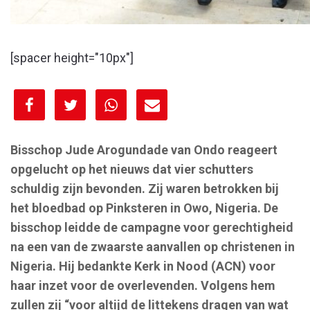
[spacer height="10px"]
[spacer height="10px"]
Bisschop Jude Arogundade van Ondo reageert
opgelucht op het nieuws dat vier schutters
schuldig zijn bevonden. Zij waren betrokken bij
het bloedbad op Pinksteren in Owo, Nigeria. De
bisschop leidde de campagne voor gerechtigheid
na een van de zwaarste aanvallen op christenen in
Nigeria. Hij bedankte Kerk in Nood (ACN) voor
haar inzet voor de overlevenden. Volgens hem
zullen zij “voor altijd de littekens dragen van wat