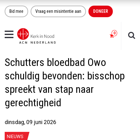
Bid mee
Vraag een misintentie aan
DONEER
Toggle
navigation
Schutters bloedbad Owo
schuldig bevonden: bisschop
spreekt van stap naar
gerechtigheid
dinsdag, 09 juni 2026
NIEUWS