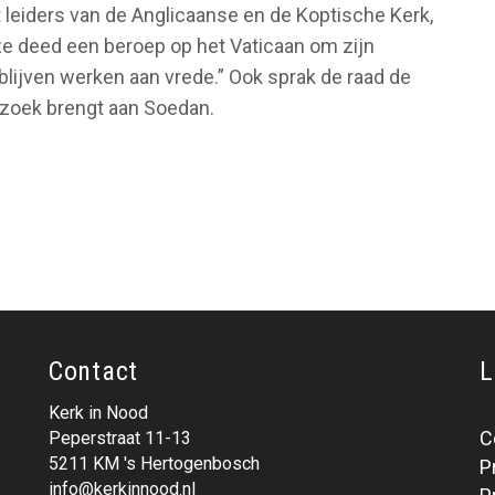
 leiders van de Anglicaanse en de Koptische Kerk,
e deed een beroep op het Vaticaan om zijn
blijven werken aan vrede.” Ook sprak de raad de
ezoek brengt aan Soedan.
Contact
L
Kerk in Nood
C
Peperstraat 11-13
5211 KM 's Hertogenbosch
P
info@kerkinnood.nl