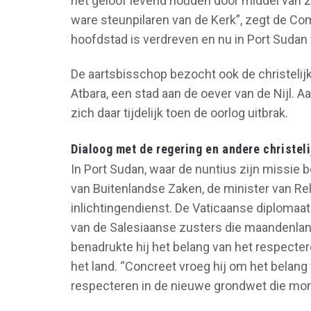
het geloof levend houden door middel van zo
ware steunpilaren van de Kerk”, zegt de Com
hoofdstad is verdreven en nu in Port Sudan
De aartsbisschop bezocht ook de christel
Atbara, een stad aan de oever van de Nijl. 
zich daar tijdelijk toen de oorlog uitbrak.
Dialoog met de regering en andere christe
In Port Sudan, waar de nuntius zijn missie 
van Buitenlandse Zaken, de minister van Re
inlichtingendienst. De Vaticaanse diplomaat 
van de Salesiaanse zusters die maandenlang
benadrukte hij het belang van het respecter
het land. “Concreet vroeg hij om het belang 
respecteren in de nieuwe grondwet die mome