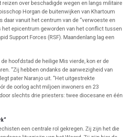
t reizen over beschadigde wegen en langs militaire
sbisschop Horgan de buitenwijken van Khartoum
is daar vanuit het centrum van de “verwoeste en
is het epicentrum geworden van het conflict tussen
apid Support Forces (RSF). Maandenlang lag een
n de hoofdstad de heilige Mis vierde, kon er de
aren. “Zij hebben ondanks de aanwezigheid van
legt pater Naranjo uit. “Het uitgestrekte
óór de oorlog acht miljoen inwoners en 23
oor slechts drie priesters: twee diocesane en één
rk”
isten een centrale rol gekregen. Zij zijn het die