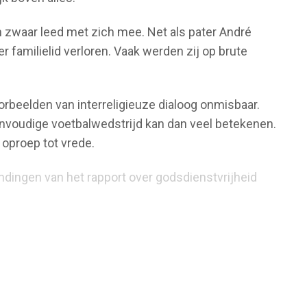
en zwaar leed met zich mee. Net als pater André
r familielid verloren. Vaak werden zij op brute
orbeelden van interreligieuze dialoog onmisbaar.
envoudige voetbalwedstrijd kan dan veel betekenen.
 oproep tot vrede.
ndingen van het rapport over godsdienstvrijheid