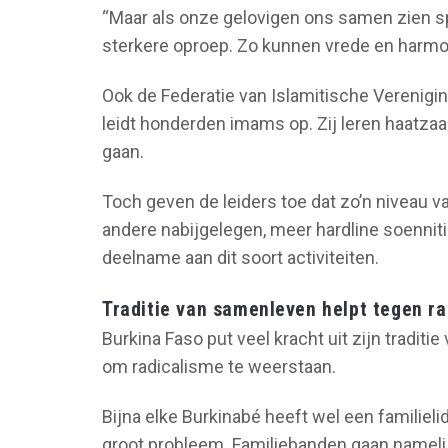
“Maar als onze gelovigen ons samen zien sp
sterkere oproep. Zo kunnen vrede en harmon
Ook de Federatie van Islamitische Verenigin
leidt honderden imams op. Zij leren haatzaa
gaan.
Toch geven de leiders toe dat zo’n niveau van
andere nabijgelegen, meer hardline soenni
deelname aan dit soort activiteiten.
Traditie van samenleven helpt tegen r
Burkina Faso put veel kracht uit zijn traditie
om radicalisme te weerstaan.
Bijna elke Burkinabé heeft wel een familiel
groot probleem. Familiebanden gaan namelij