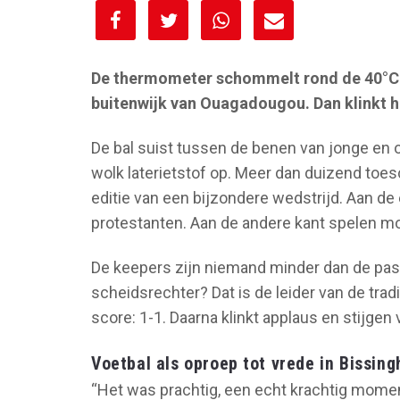
[spacer height="10px"]
De thermometer schommelt rond de 40°C 
buitenwijk van Ouagadougou. Dan klinkt he
De bal suist tussen de benen van jonge en ou
wolk laterietstof op. Meer dan duizend to
editie van een bijzondere wedstrijd. Aan de
protestanten. Aan de andere kant spelen mos
De keepers zijn niemand minder dan de pas
scheidsrechter? Dat is de leider van de tradi
score: 1-1. Daarna klinkt applaus en stijgen
Voetbal als oproep tot vrede in Bissing
“Het was prachtig, een echt krachtig moment