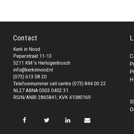
Contact
L
Kerk in Nood
C
Peperstraat 11-13
5211 KM 's Hertogenbosch
P
info@kerkinnood.nl
P
(073) 613 08 20
H
Telefoonnummer call centre (073) 844 00 22
NL27 ABNA 0503 0402 31
RSIN/ANBI 2865841; KVK 41080169
S
O