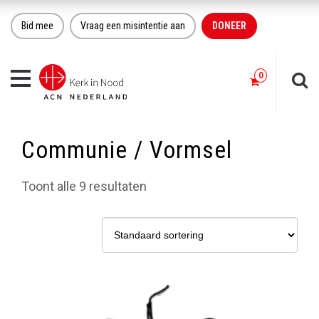
Bid mee
Vraag een misintentie aan
DONEER
Toggle
navigation
Communie / Vormsel
Toont alle 9 resultaten