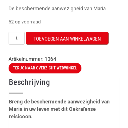
De beschermende aanwezigheid van Maria
52 op voorraad
Reisicoon
TOEVOEGEN AAN WINKELWAGEN
uit
Oekraïne
(OLV
Artikelnummer:
1064
Hulp
TERUG NAAR OVERZICHT WEBWINKEL
der
Christenen)
Beschrijving
aantal
Breng de beschermende aanwezigheid van
Maria in uw leven met dit Oekraïense
reisicoon.