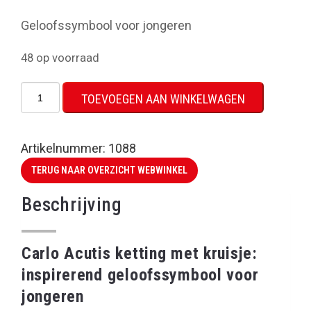
Geloofssymbool voor jongeren
48 op voorraad
Carlo
TOEVOEGEN AAN WINKELWAGEN
Acutis
kruisje
aantal
Artikelnummer:
1088
TERUG NAAR OVERZICHT WEBWINKEL
Beschrijving
Carlo Acutis ketting met kruisje:
inspirerend geloofssymbool voor
jongeren