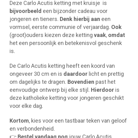
Deze Carlo Acutis ketting met kruisje is
bijvoorbeeld
een bijzonder cadeau voor
jongeren en tieners.
Denk hierbij aan
een
vormsel, eerste communie of verjaardag.
Ook
(groot)ouders kiezen deze ketting
vaak
,
omdat
het een persoonlijk en betekenisvol geschenk
is.
De Carlo Acutis ketting heeft een koord van
ongeveer 30 cm en is
daardoor
licht en prettig
om dagelijks te dragen.
Bovendien
past het
eenvoudige ontwerp bij elke stijl.
Hierdoor
is
deze katholieke ketting voor jongeren geschikt
voor elke dag.
Kortom
, kies voor een tastbaar teken van geloof
en verbondenheid.
👉
Bestel vandaag nog
jouw Carlo Acutis