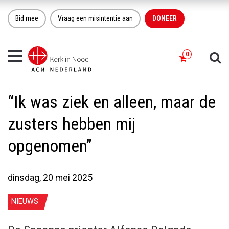
Bid mee
Vraag een misintentie aan
DONEER
Toggle
navigation
“Ik was ziek en alleen, maar de
zusters hebben mij
opgenomen”
dinsdag, 20 mei 2025
NIEUWS