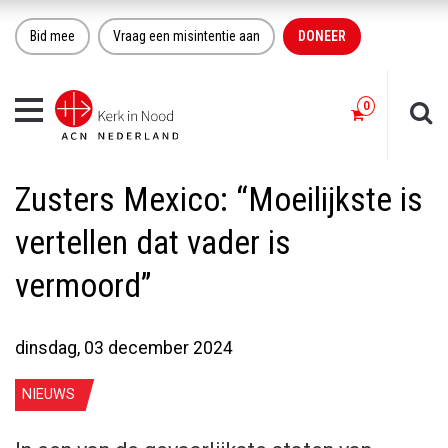
Bid mee
Vraag een misintentie aan
DONEER
Toggle
navigation
Zusters Mexico: “Moeilijkste is
vertellen dat vader is
vermoord”
dinsdag, 03 december 2024
NIEUWS