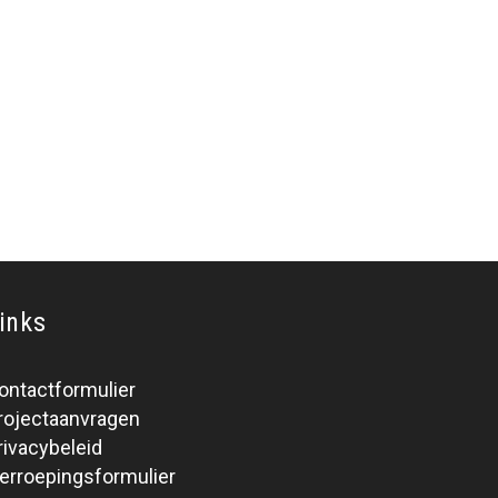
inks
ontactformulier
rojectaanvragen
rivacybeleid
erroepingsformulier