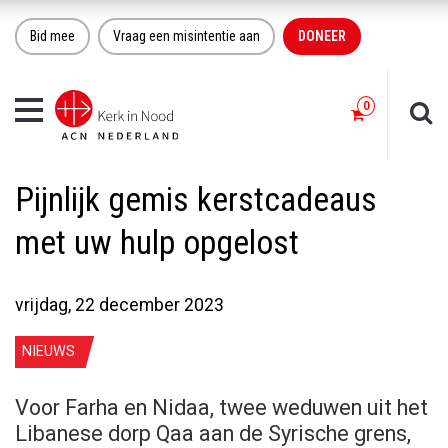
Bid mee
Vraag een misintentie aan
DONEER
Toggle
navigation
Pijnlijk gemis kerstcadeaus
met uw hulp opgelost
vrijdag, 22 december 2023
NIEUWS
Voor Farha en Nidaa, twee weduwen uit het
Libanese dorp Qaa aan de Syrische grens,