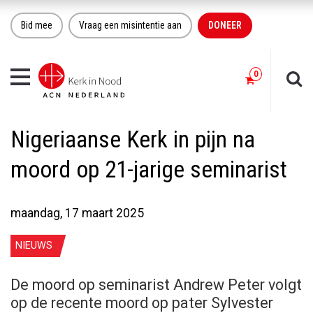
Bid mee
Vraag een misintentie aan
DONEER
Toggle
navigation
Nigeriaanse Kerk in pijn na
moord op 21-jarige seminarist
maandag, 17 maart 2025
NIEUWS
De moord op seminarist Andrew Peter volgt
op de recente moord op pater Sylvester