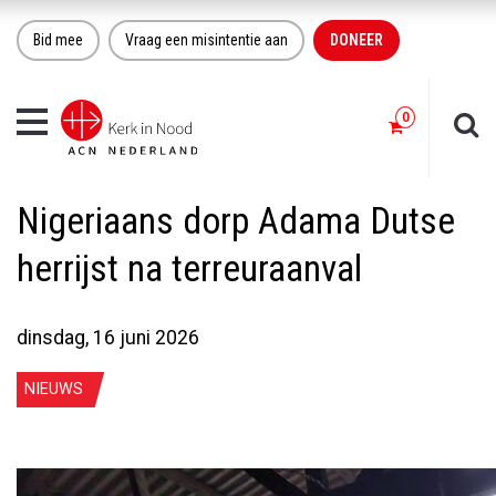
Bid mee
Vraag een misintentie aan
DONEER
Toggle
navigation
Nigeriaans dorp Adama Dutse
herrijst na terreuraanval
dinsdag, 16 juni 2026
NIEUWS