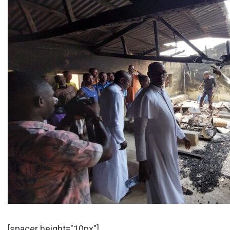
[spacer height="10px"]