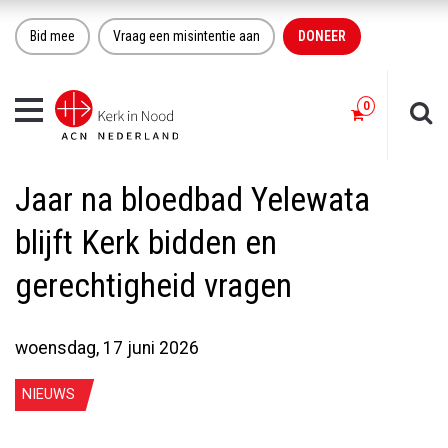
Bid mee
Vraag een misintentie aan
DONEER
Toggle
navigation
Jaar na bloedbad Yelewata
blijft Kerk bidden en
gerechtigheid vragen
woensdag, 17 juni 2026
NIEUWS