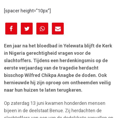
[spacer height="10px"]
[spacer height="10px"]
Een jaar na het bloedbad in Yelewata blijft de Kerk
in Nigeria gerechtigheid vragen voor de
slachtoffers. Tijdens een herdenkingsmis op de
eerste verjaardag van de tragedie herdacht
bisschop Wilfred Chikpa Anagbe de doden. Ook
hernieuwde hij zijn oproep om ontheemden veilig
naar hun huizen te laten terugkeren.
Op zaterdag 13 juni kwamen honderden mensen
bijeen in de deelstaat Benue. Zij herdachten de
slachtoffers van een van de dodelijkste aanvallen op