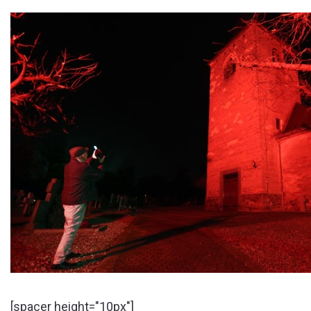
[spacer height="10px"]