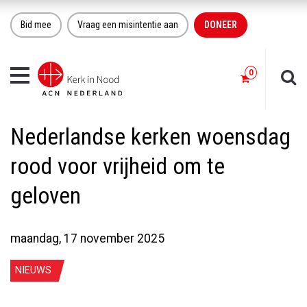
Bid mee
Vraag een misintentie aan
DONEER
Toggle
navigation
Nederlandse kerken woensdag
rood voor vrijheid om te
geloven
maandag, 17 november 2025
NIEUWS