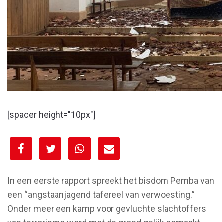
[spacer height="10px"]
[spacer height="10px"]
In een eerste rapport spreekt het bisdom Pemba van
een “angstaanjagend tafereel van verwoesting.”
Onder meer een kamp voor gevluchte slachtoffers