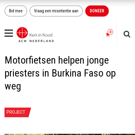
Bid mee
Vraag een misintentie aan
DONEER
Toggle
navigation
Motorfietsen helpen jonge
priesters in Burkina Faso op
weg
PROJECT