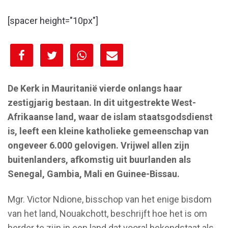
[spacer height="10px"]
[spacer height="10px"]
De Kerk in Mauritanië vierde onlangs haar
zestigjarig bestaan. In dit uitgestrekte West-
Afrikaanse land, waar de islam staatsgodsdienst
is, leeft een kleine katholieke gemeenschap van
ongeveer 6.000 gelovigen. Vrijwel allen zijn
buitenlanders, afkomstig uit buurlanden als
Senegal, Gambia, Mali en Guinee-Bissau.
Mgr. Victor Ndione, bisschop van het enige bisdom
van het land, Nouakchott, beschrijft hoe het is om
herder te zijn in een land dat vooral bekendstaat als