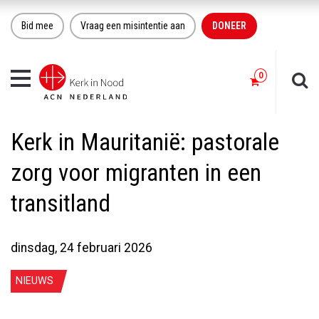
Bid mee
Vraag een misintentie aan
DONEER
Toggle
navigation
Kerk in Mauritanië: pastorale
zorg voor migranten in een
transitland
dinsdag, 24 februari 2026
NIEUWS