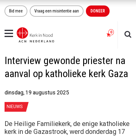
Bid mee
Vraag een misintentie aan
DONEER
Toggle
navigation
Interview gewonde priester na
aanval op katholieke kerk Gaza
dinsdag, 19 augustus 2025
NIEUWS
De Heilige Familiekerk, de enige katholieke
kerk in de Gazastrook, werd donderdag 17