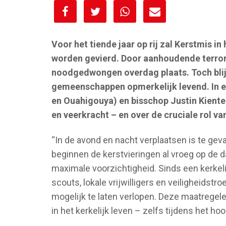
[spacer height="10px"]
Voor het tiende jaar op rij zal Kerstmis 
worden gevierd. Door aanhoudende terrori
noodgedwongen overdag plaats. Toch blijf
gemeenschappen opmerkelijk levend. In e
en Ouahigouya) en bisschop Justin Kienteg
en veerkracht – en over de cruciale rol v
“In de avond en nacht verplaatsen is te geva
beginnen de kerstvieringen al vroeg op de 
maximale voorzichtigheid. Sinds een kerkeli
scouts, lokale vrijwilligers en veiligheidst
mogelijk te laten verlopen. Deze maatregele
in het kerkelijk leven – zelfs tijdens het h