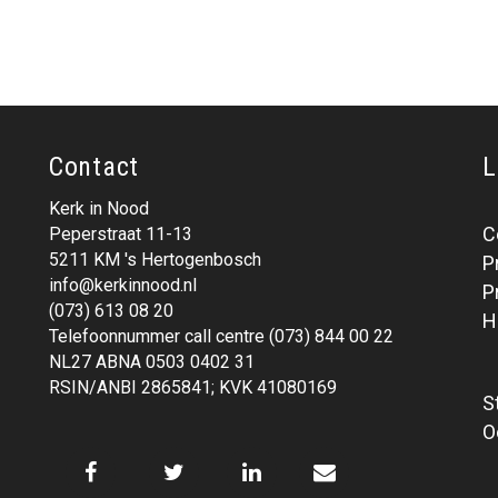
Contact
L
Kerk in Nood
C
Peperstraat 11-13
5211 KM 's Hertogenbosch
P
info@kerkinnood.nl
P
(073) 613 08 20
H
Telefoonnummer call centre (073) 844 00 22
NL27 ABNA 0503 0402 31
RSIN/ANBI 2865841; KVK 41080169
S
O