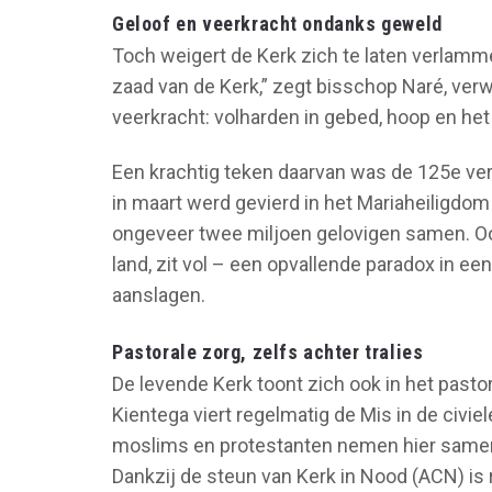
Geloof en veerkracht ondanks geweld
Toch weigert de Kerk zich te laten verlamme
zaad van de Kerk,” zegt bisschop Naré, verw
veerkracht: volharden in gebed, hoop en het
Een krachtig teken daarvan was de 125e verj
in maart werd gevierd in het Mariaheiligd
ongeveer twee miljoen gelovigen samen. Oo
land, zit vol – een opvallende paradox in ee
aanslagen.
Pastorale zorg, zelfs achter tralies
De levende Kerk toont zich ook in het past
Kientega viert regelmatig de Mis in de civi
moslims en protestanten nemen hier samen
Dankzij de steun van Kerk in Nood (ACN) is