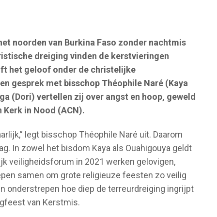
in het noorden van Burkina Faso zonder nachtmis
stische dreiging vinden de kerstvieringen
t het geloof onder de christelijke
en gesprek met bisschop Théophile Naré (Kaya
a (Dori) vertellen zij over angst en hoop, geweld
an Kerk in Nood (ACN).
arlijk,” legt bisschop Théophile Naré uit. Daarom
dag. In zowel het bisdom Kaya als Ouahigouya geldt
jk veiligheidsforum in 2021 werken gelovigen,
roepen samen om grote religieuze feesten zo veilig
n onderstrepen hoe diep de terreurdreiging ingrijpt
oogfeest van Kerstmis.