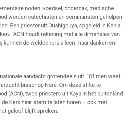
lementaire noden: voedsel, onderdak, medische
Nood worden catechisten en seminaristen geholpen
. Een priester uit Ouahigouya, opgeleid in Kenia,
ken. “ACN houdt rekening met alle dimensies van
ij kunnen de weldoeners alleen maar danken en
rnationale aandacht grotendeels uit. “Of men weet
 verzucht bisschop Naré. Om deze stilte te
od (ACN), twee priesters uit Kaya in het buitenland
 de Kerk haar stem te laten horen – ook met
het geloof blijft spreken.