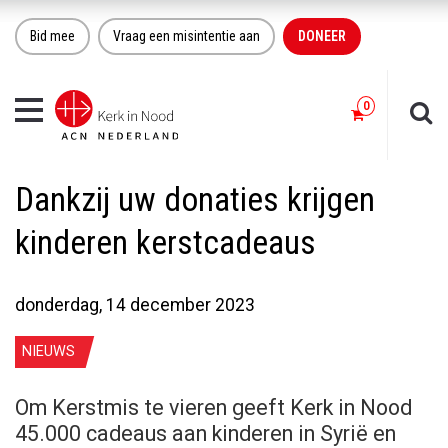
Bid mee
Vraag een misintentie aan
DONEER
Toggle
navigation
Dankzij uw donaties krijgen
kinderen kerstcadeaus
donderdag, 14 december 2023
NIEUWS
Om Kerstmis te vieren geeft Kerk in Nood
45.000 cadeaus aan kinderen in Syrië en