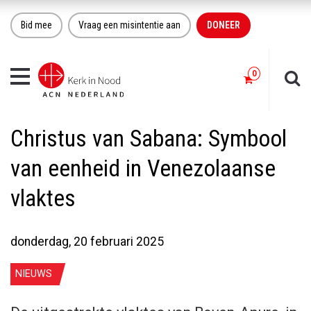
Bid mee
Vraag een misintentie aan
DONEER
Toggle
navigation
Christus van Sabana: Symbool
van eenheid in Venezolaanse
vlaktes
donderdag, 20 februari 2025
NIEUWS