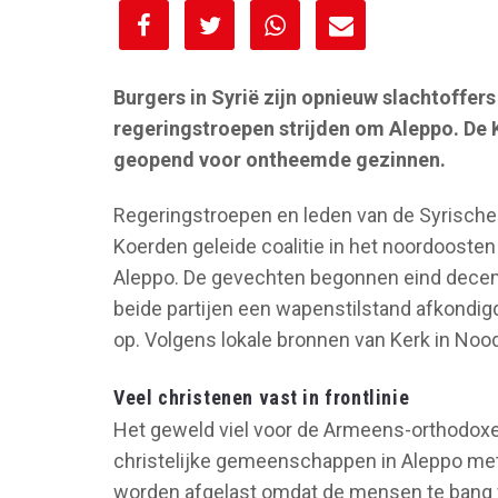
[spacer height="10px"]
Burgers in Syrië zijn opnieuw slachtoffe
regeringstroepen strijden om Aleppo. De
geopend voor ontheemde gezinnen.
Regeringstroepen en leden van de Syrische
Koerden geleide coalitie in het noordoosten 
Aleppo. De gevechten begonnen eind dece
beide partijen een wapenstilstand afkondig
op. Volgens lokale bronnen van Kerk in No
Veel christenen vast in frontlinie
Het geweld viel voor de Armeens-orthodox
christelijke gemeenschappen in Aleppo met
worden afgelast omdat de mensen te bang w