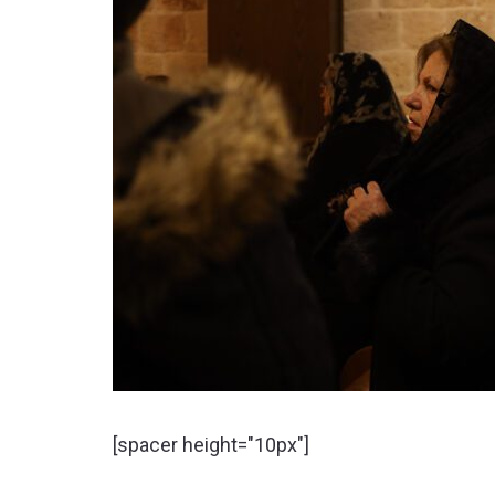
[spacer height="10px"]