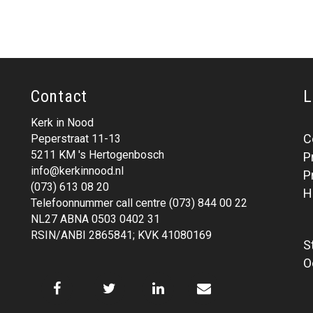
Contact
L
Kerk in Nood
C
Peperstraat 11-13
5211 KM 's Hertogenbosch
P
info@kerkinnood.nl
P
(073) 613 08 20
H
Telefoonnummer call centre (073) 844 00 22
NL27 ABNA 0503 0402 31
RSIN/ANBI 2865841; KVK 41080169
S
O