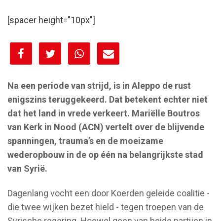
[spacer height="10px"]
[spacer height="10px"]
Na een periode van strijd, is in Aleppo de rust
enigszins teruggekeerd. Dat betekent echter niet
dat het land in vrede verkeert. Mariëlle Boutros
van Kerk in Nood (ACN) vertelt over de blijvende
spanningen, trauma’s en de moeizame
wederopbouw in de op één na belangrijkste stad
van Syrië.
Dagenlang vocht een door Koerden geleide coalitie -
die twee wijken bezet hield - tegen troepen van de
Syrische regering. Hoewel geen van beide partijen in