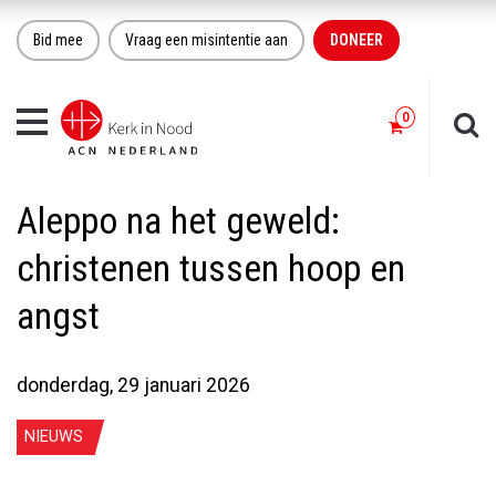
Bid mee
Vraag een misintentie aan
DONEER
Toggle
navigation
Aleppo na het geweld:
christenen tussen hoop en
angst
donderdag, 29 januari 2026
NIEUWS