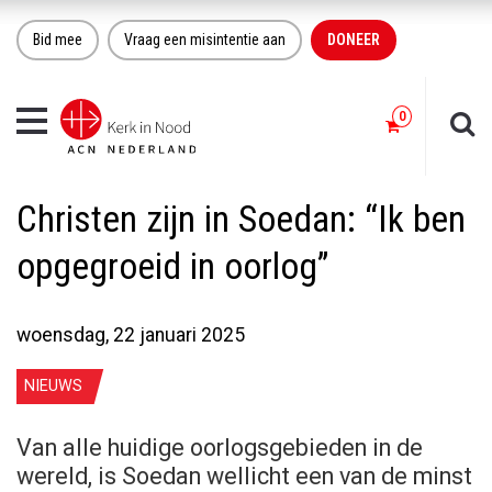
Bid mee
Vraag een misintentie aan
DONEER
Toggle
navigation
Christen zijn in Soedan: “Ik ben
opgegroeid in oorlog”
woensdag, 22 januari 2025
NIEUWS
Van alle huidige oorlogsgebieden in de
wereld, is Soedan wellicht een van de minst