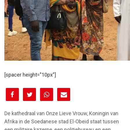
[spacer height="10px"]
[spacer height="10px"]
De kathedraal van Onze Lieve Vrouw, Koningin van
Afrika in de Soedanese stad El-Obeid staat tussen
een militaire kazerne, een politiebureau en een