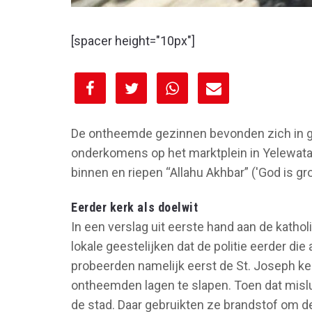
[spacer height="10px"]
[spacer height="10px"]
De ontheemde gezinnen bevonden zich in g
onderkomens op het marktplein in Yelewata,
binnen en riepen “Allahu Akhbar” ('God is g
Eerder kerk als doelwit
In een verslag uit eerste hand aan de katho
lokale geestelijken dat de politie eerder di
probeerden namelijk eerst de St. Joseph ke
ontheemden lagen te slapen. Toen dat misluk
de stad. Daar gebruikten ze brandstof om d