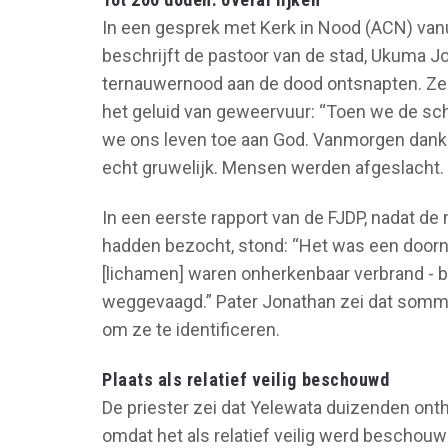
In een gesprek met Kerk in Nood (ACN) vanu
beschrijft de pastoor van de stad, Ukuma 
ternauwernood aan de dood ontsnapten. Ze v
het geluid van geweervuur: “Toen we de sc
we ons leven toe aan God. Vanmorgen dank i
echt gruwelijk. Mensen werden afgeslacht. O
In een eerste rapport van de FJDP, nadat d
hadden bezocht, stond: “Het was een doorn 
[lichamen] waren onherkenbaar verbrand - 
weggevaagd.” Pater Jonathan zei dat sommi
om ze te identificeren.
Plaats als relatief veilig beschouwd
De priester zei dat Yelewata duizenden on
omdat het als relatief veilig werd beschou