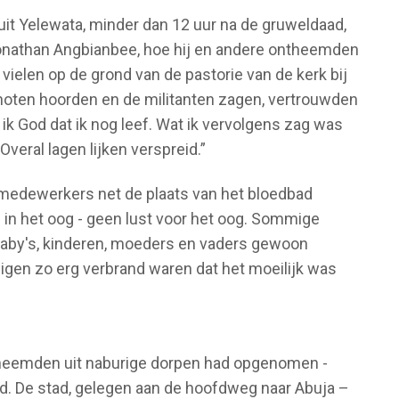
it Yelewata, minder dan 12 uur na de gruweldaad,
Jonathan Angbianbee, hoe hij en andere ontheemden
ielen op de grond van de pastorie van de kerk bij
hoten hoorden en de militanten zagen, vertrouwden
k God dat ik nog leef. Wat ik vervolgens zag was
veral lagen lijken verspreid.”
e medewerkers net de plaats van het bloedbad
in het oog - geen lust voor het oog. Sommige
baby's, kinderen, moeders en vaders gewoon
gen zo erg verbrand waren dat het moeilijk was
theemden uit naburige dorpen had opgenomen -
wd. De stad, gelegen aan de hoofdweg naar Abuja –