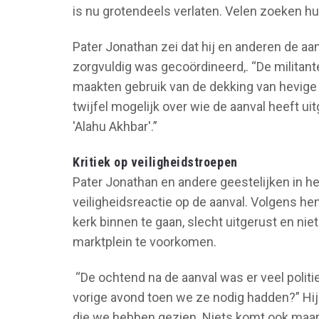
is nu grotendeels verlaten. Velen zoeken h
Pater Jonathan zei dat hij en anderen de aan
zorgvuldig was gecoördineerd,. “De militant
maakten gebruik van de dekking van hevige r
twijfel mogelijk over wie de aanval heeft 
'Alahu Akhbar'.”
Kritiek op veiligheidstroepen
Pater Jonathan en andere geestelijken in h
veiligheidsreactie op de aanval. Volgens hen
kerk binnen te gaan, slecht uitgerust en nie
marktplein te voorkomen.
“De ochtend na de aanval was er veel politi
vorige avond toen we ze nodig hadden?” Hij
die we hebben gezien. Niets komt ook maar 