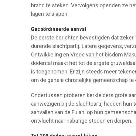
brand te steken. Vervolgens openden ze h
lagen te slapen.
Gecoördineerde aanval
De eerste berichten bevestigden dat zeker
durende slachtpartij. Latere gegevens, ver
Ontwikkeling en Vrede van het bisdom Makur
dodental maakt het tot de ergste gruweldaad
is toegenomen. Er zijn steeds meer tekenen
om de gehele christelijke gemeenschap te d
Ondertussen proberen kerkleiders grote aa
aanwezigen bij de slachtpartij hadden hun 
aanvallen van de Fulani op hun gemeenschap,
ontvlucht naar naburige steden en dorpen.
Tot 200 doden: overal lijken