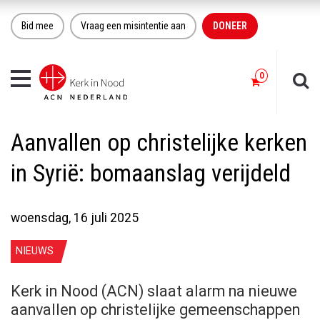
Bid mee
Vraag een misintentie aan
DONEER
Toggle
navigation
Aanvallen op christelijke kerken
in Syrië: bomaanslag verijdeld
woensdag, 16 juli 2025
NIEUWS
Kerk in Nood (ACN) slaat alarm na nieuwe
aanvallen op christelijke gemeenschappen