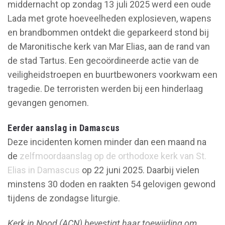
middernacht op zondag 13 juli 2025 werd een oude
Lada met grote hoeveelheden explosieven, wapens
en brandbommen ontdekt die geparkeerd stond bij
de Maronitische kerk van Mar Elias, aan de rand van
de stad Tartus. Een gecoördineerde actie van de
veiligheidstroepen en buurtbewoners voorkwam een
tragedie. De terroristen werden bij een hinderlaag
gevangen genomen.
Eerder aanslag in Damascus
Deze incidenten komen minder dan een maand na
de
zelfmoordaanslag op de orthodoxe kerk van St.
Elias in Damascus
op 22 juni 2025. Daarbij vielen
minstens 30 doden en raakten 54 gelovigen gewond
tijdens de zondagse liturgie.
Kerk in Nood (ACN) bevestigt haar toewijding om