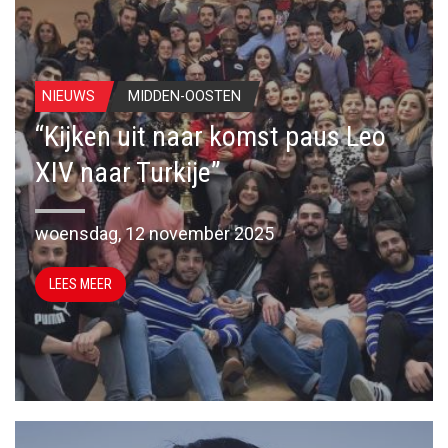
NIEUWS
MIDDEN-OOSTEN
“Kijken uit naar komst paus Leo
XIV naar Turkije”
woensdag, 12 november 2025
LEES MEER