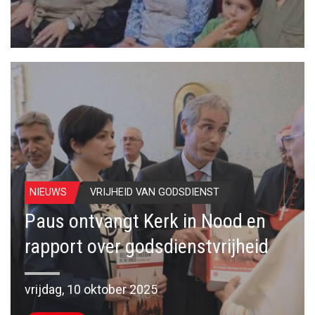
NIEUWS
VRIJHEID VAN GODSDIENST
Paus ontvangt Kerk in Nood en
rapport over godsdienstvrijheid
vrijdag, 10 oktober 2025