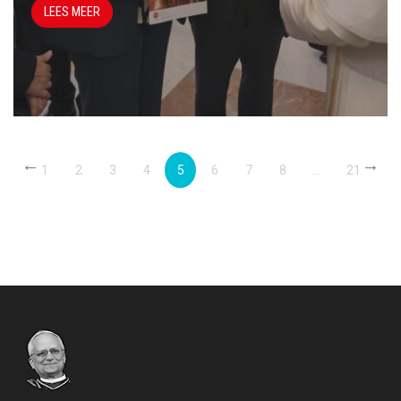
LEES MEER
←
→
1
2
3
4
5
6
7
8
...
21