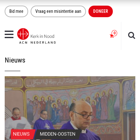
Bid mee
Vraag een misintentie aan
DONEER
Toggle
navigation
Nieuws
NIEUWS
MIDDEN-OOSTEN