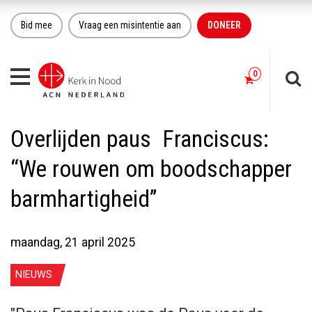
Bid mee
Vraag een misintentie aan
DONEER
Toggle
navigation
Overlijden paus Franciscus:
“We rouwen om boodschapper
barmhartigheid”
maandag, 21 april 2025
NIEUWS