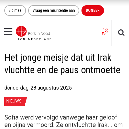
Bid mee
Vraag een misintentie aan
DONEER
Toggle
navigation
Het jonge meisje dat uit Irak
vluchtte en de paus ontmoette
donderdag, 28 augustus 2025
NIEUWS
Sofia werd vervolgd vanwege haar geloof
en bijna vermoord. Ze ontvluchtte Irak... om