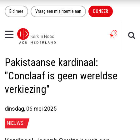
Bid mee
Vraag een misintentie aan
DONEER
Toggle
navigation
Pakistaanse kardinaal:
"Conclaaf is geen wereldse
verkiezing"
dinsdag, 06 mei 2025
NIEUWS