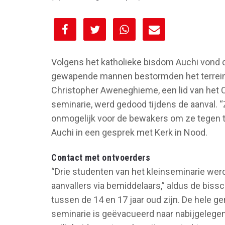
[spacer height="10px"]
Volgens het katholieke bisdom Auchi vond de
gewapende mannen bestormden het terrein 
Christopher Aweneghieme, een lid van het 
seminarie, werd gedood tijdens de aanval. 
onmogelijk voor de bewakers om ze tegen te
Auchi in een gesprek met Kerk in Nood.
Contact met ontvoerders
“Drie studenten van het kleinseminarie we
aanvallers via bemiddelaars,” aldus de biss
tussen de 14 en 17 jaar oud zijn. De hele 
seminarie is geëvacueerd naar nabijgelegen