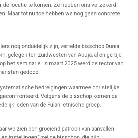
ar de locatie te komen. Ze hebben ons verzekerd
en. Maar tot nu toe hebben we nog geen concrete
ers nog onduidelijk zijn, vertelde bisschop Dunia
dom, gelegen ten zuidwesten van Abuja, al enige tijd
 op het seminarie. In maart 2025 werd de rector van
naristen gedood.
ystematische bedreigingen waarmee christelijke
en geconfronteerd. Volgens de bisschop komen de
delijk leden van de Fulani etnische groep.
aar we zien een groeiend patroon van aanvallen
n instellingen,” zei de bisschop, die zijn