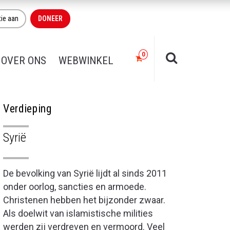
tie aan
DONEER
OVER ONS
WEBWINKEL
Verdieping
Syrië
De bevolking van Syrië lijdt al sinds 2011
onder oorlog, sancties en armoede.
Christenen hebben het bijzonder zwaar.
Als doelwit van islamistische milities
werden zij verdreven en vermoord. Veel