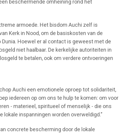
er een beschermende omheining rond het
xtreme armoede. Het bisdom Auchi zelf is
 van Kerk in Nood, om de basiskosten van de
p Dunia. Hoewel er al contact is geweest met de
sgeld niet haalbaar. De kerkelijke autoriteiten in
 losgeld te betalen, ook om verdere ontvoeringen
schop Auchi een emotionele oproep tot solidariteit,
k roep iedereen op om ons te hulp te komen: om voor
en - materieel, spiritueel of menselijk - die ons
e lokale inspanningen worden overweldigd.”
k aan concrete bescherming door de lokale