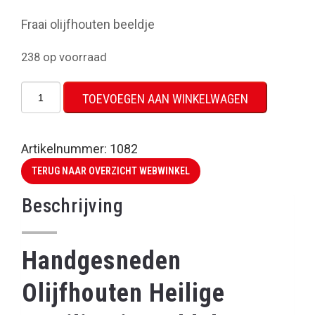
Fraai olijfhouten beeldje
238 op voorraad
Beeldje
TOEVOEGEN AAN WINKELWAGEN
Heilige
Familie
aantal
Artikelnummer:
1082
TERUG NAAR OVERZICHT WEBWINKEL
Beschrijving
Handgesneden
Olijfhouten Heilige