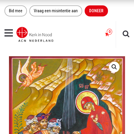
Bid mee
Vraag een misintentie aan
DONEER
Toggle
navigation