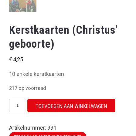
Kerstkaarten (Christus'
geboorte)
€
4,25
10 enkele kerstkaarten
217 op voorraad
Kerstkaarten
TOEVOEGEN AAN WINKELWAGEN
(Christus'
geboorte)
aantal
Artikelnummer:
991