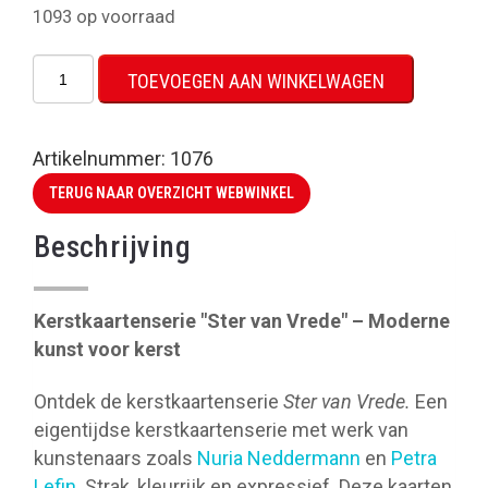
1093 op voorraad
Dubbele
TOEVOEGEN AAN WINKELWAGEN
kerstkaarten
(Ster
van
Artikelnummer:
1076
Vrede)
TERUG NAAR OVERZICHT WEBWINKEL
aantal
Beschrijving
Kerstkaartenserie "Ster van Vrede" – Moderne
kunst voor kerst
Ontdek de kerstkaartenserie
Ster van Vrede.
Een
eigentijdse kerstkaartenserie met werk van
kunstenaars zoals
Nuria Neddermann
en
Petra
Lefin
. Strak, kleurrijk en expressief. Deze kaarten