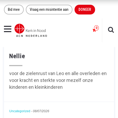
Bid mee
Vraag een misintentie aan
DONEER
Toggle
navigation
Nellie
voor de zielenrust van Leo en alle overleden en
voor kracht en sterkte voor mezelf onze
kinderen en kleinkinderen
Uncategorized
-
08/07/2026