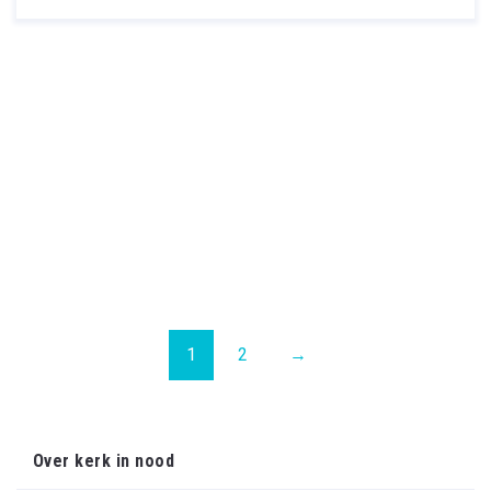
1
2
→
Over kerk in nood