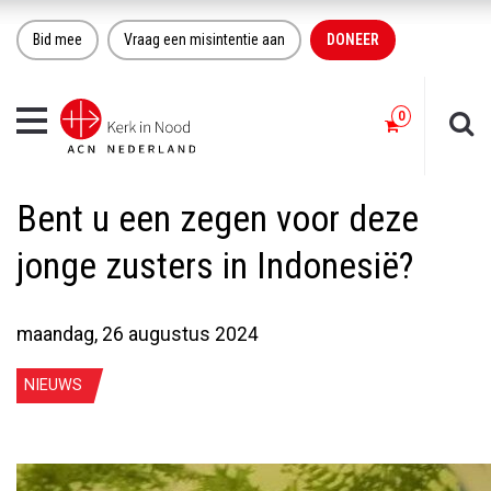
Bid mee
Vraag een misintentie aan
DONEER
Toggle
navigation
Bent u een zegen voor deze
jonge zusters in Indonesië?
maandag, 26 augustus 2024
NIEUWS