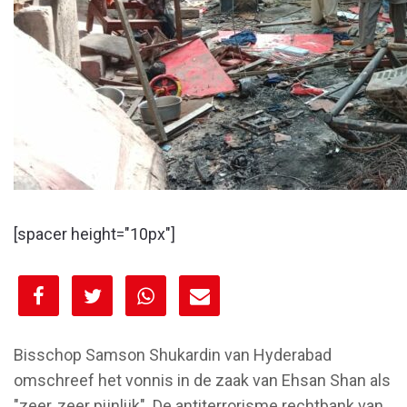
[spacer height="10px"]
[spacer height="10px"]
Bisschop Samson Shukardin van Hyderabad
omschreef het vonnis in de zaak van Ehsan Shan als
"zeer, zeer pijnlijk". De antiterrorisme rechtbank van