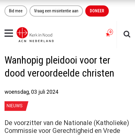
Bid mee
Vraag een misintentie aan
DONEER
Toggle
navigation
Wanhopig pleidooi voor ter
dood veroordeelde christen
woensdag, 03 juli 2024
NIEUWS
De voorzitter van de Nationale (Katholieke)
Commissie voor Gerechtigheid en Vrede