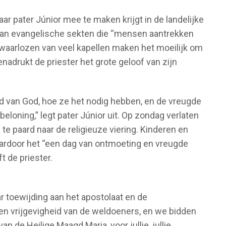
ar pater Júnior mee te maken krijgt in de landelijke
 van evangelische sekten die “mensen aantrekken
rwaarlozen van veel kapellen maken het moeilijk om
enadrukt de priester het grote geloof van zijn
d van God, hoe ze het nodig hebben, en de vreugde
beloning,” legt pater Júnior uit. Op zondag verlaten
te paard naar de religieuze viering. Kinderen en
aardoor het “een dag van ontmoeting en vreugde
 de priester.
r toewijding aan het apostolaat en de
en vrijgevigheid van de weldoeners, en we bidden
n de Heilige Maagd Maria, voor jullie, jullie