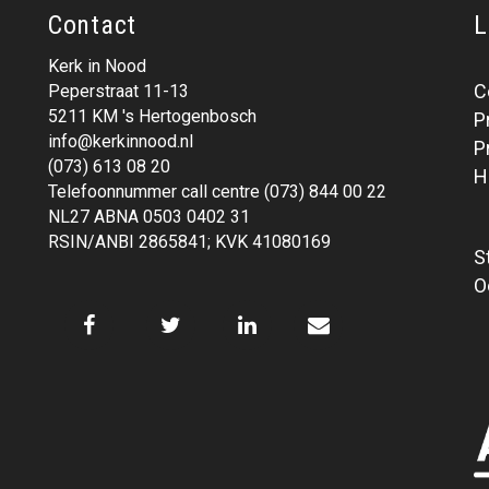
Contact
L
Kerk in Nood
C
Peperstraat 11-13
5211 KM 's Hertogenbosch
P
info@kerkinnood.nl
P
(073) 613 08 20
H
Telefoonnummer call centre (073) 844 00 22
NL27 ABNA 0503 0402 31
RSIN/ANBI 2865841; KVK 41080169
S
O