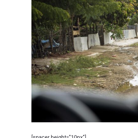
[spacer height="10px"]