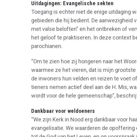
Uitdagingen: Evangelische sekten
Toegang is echter niet de enige uitdaging wa
gebieden die hij bedient. De aanwezigheid
met valse beloften” en het ontbreken of ve
het geloof te praktiseren. In deze context b
parochianen.
“Om te zien hoe zij hongeren naar het Woor
waarmee ze het vieren, dat is mijn grootste 
de inwoners hun velden en reizen te voet of 
tieners nemen actief deel aan de H. Mis, w
wordt voor de hele gemeenschap”, beschrijft
Dankbaar voor weldoeners
“We zijn Kerk in Nood erg dankbaar voor haa
evangelisatie. We waarderen de opoffering 
tot de God van het Leven, en op voorspraak va