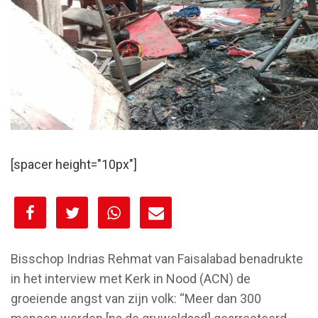
[spacer height="10px"]
[spacer height="10px"]
Bisschop Indrias Rehmat van Faisalabad benadrukte
in het interview met Kerk in Nood (ACN) de
groeiende angst van zijn volk: “Meer dan 300