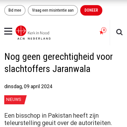
Bid mee
Vraag een misintentie aan
DONEER
Toggle
navigation
Nog geen gerechtigheid voor
slachtoffers Jaranwala
dinsdag, 09 april 2024
NIEUWS
Een bisschop in Pakistan heeft zijn
teleurstelling geuit over de autoriteiten.