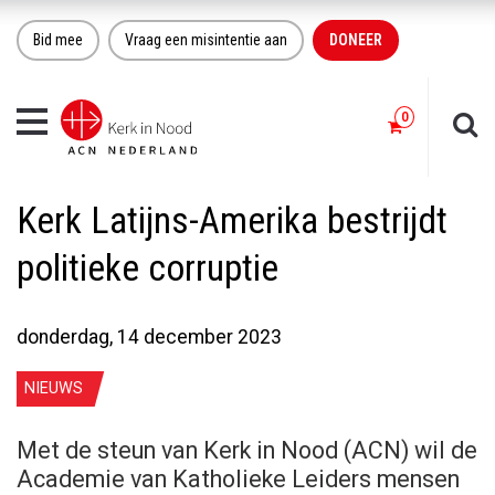
Bid mee
Vraag een misintentie aan
DONEER
Toggle
navigation
Kerk Latijns-Amerika bestrijdt
politieke corruptie
donderdag, 14 december 2023
NIEUWS
Met de steun van Kerk in Nood (ACN) wil de
Academie van Katholieke Leiders mensen