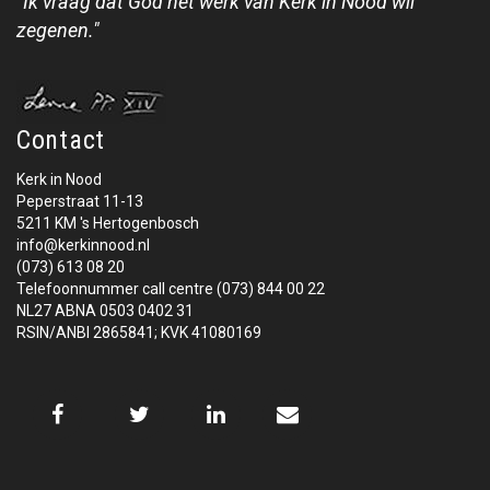
"Ik vraag dat God het werk van Kerk in Nood wil
zegenen."
Contact
Kerk in Nood
Peperstraat 11-13
5211 KM 's Hertogenbosch
info@kerkinnood.nl
(073) 613 08 20
Telefoonnummer call centre (073) 844 00 22
NL27 ABNA 0503 0402 31
RSIN/ANBI 2865841; KVK 41080169